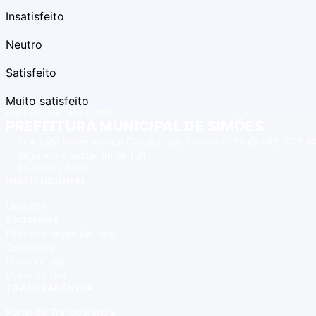
Insatisfeito
Neutro
Satisfeito
Muito satisfeito
PREFEITURA MUNICIPAL
PREFEITURA MUNICIPAL DE SIMÕES
Rua João Raimundo de Oliveira, s/n, Centro — Simões/PI, CEP
Segunda a sexta, 8h às 12h
89 98102-1262
INSTITUCIONAL
Gestores
Secretarias
Estrutura organizacional
Concursos
Diário Oficial
Mapa do site
TRANSPARÊNCIA
Portal da Transparência