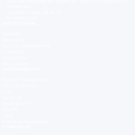
Rua João Raimundo de Oliveira, s/n, Centro — Simões/PI, CEP
64585-000
Segunda a sexta, 8h às 12h
89 98102-1262
INSTITUCIONAL
Gestores
Secretarias
Estrutura organizacional
Concursos
Diário Oficial
Mapa do site
TRANSPARÊNCIA
Portal da Transparência
Carta de Serviços
e-SIC
Ouvidoria
Radar Atricon
TCE-PE
LGPD
Política de Privacidade
CONECTE-SE