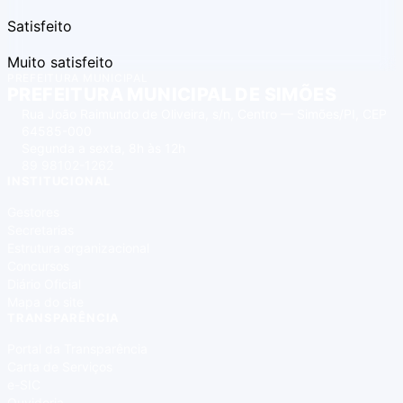
Satisfeito
Muito satisfeito
PREFEITURA MUNICIPAL
PREFEITURA MUNICIPAL DE SIMÕES
Rua João Raimundo de Oliveira, s/n, Centro — Simões/PI, CEP
64585-000
Segunda a sexta, 8h às 12h
89 98102-1262
INSTITUCIONAL
Gestores
Secretarias
Estrutura organizacional
Concursos
Diário Oficial
Mapa do site
TRANSPARÊNCIA
Portal da Transparência
Carta de Serviços
e-SIC
Ouvidoria