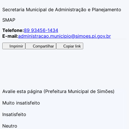
Secretaria Municipal de Administração e Planejamento
SMAP
Telefone:
89 93456-1434
E-mail:
administracao.municipio@simoes.pi.gov.br
Imprimir
Compartilhar
Copiar link
Avalie esta página
(Prefeitura Municipal de Simões)
Muito insatisfeito
Insatisfeito
Neutro