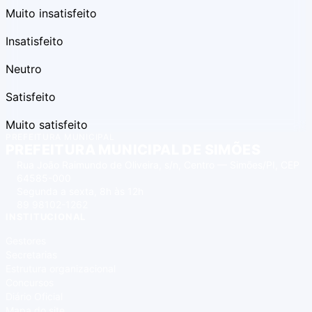
Muito insatisfeito
Insatisfeito
Neutro
Satisfeito
Muito satisfeito
PREFEITURA MUNICIPAL
PREFEITURA MUNICIPAL DE SIMÕES
Rua João Raimundo de Oliveira, s/n, Centro — Simões/PI, CEP
64585-000
Segunda a sexta, 8h às 12h
89 98102-1262
INSTITUCIONAL
Gestores
Secretarias
Estrutura organizacional
Concursos
Diário Oficial
Mapa do site