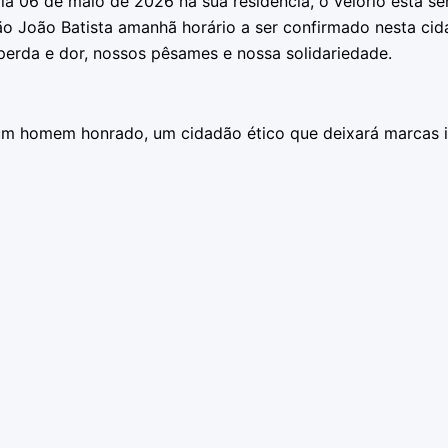
ia 06 de maio de 2026 na sua residência, o velório está se
ão João Batista amanhã horário a ser confirmado nesta ci
perda e dor, nossos pêsames e nossa solidariedade.
 homem honrado, um cidadão ético que deixará marcas ind