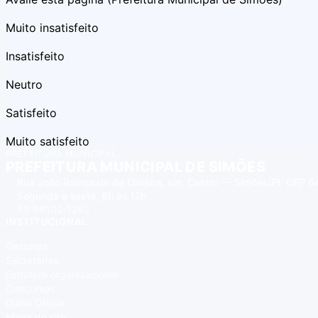
Muito insatisfeito
Insatisfeito
Neutro
Satisfeito
Muito satisfeito
PREFEITURA MUNICIPAL
PREFEITURA MUNICIPAL DE SIMÕES
Rua João Raimundo de Oliveira, s/n, Centro — Simões/PI, CEP
Segunda a sexta, 8h às 12h
89 98102-1262
INSTITUCIONAL
Gestores
Secretarias
Estrutura organizacional
Concursos
Diário Oficial
Mapa do site