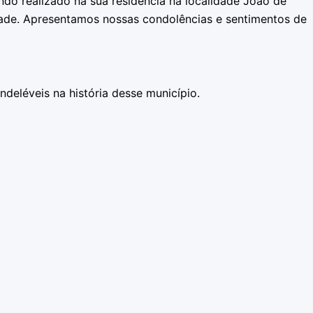
ndo realizado na sua residência na localidade João de
dade. Apresentamos nossas condolências e sentimentos de
eléveis na história desse município.