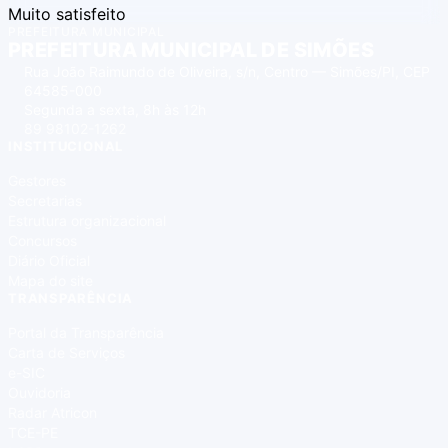
Muito satisfeito
PREFEITURA MUNICIPAL
PREFEITURA MUNICIPAL DE SIMÕES
Rua João Raimundo de Oliveira, s/n, Centro — Simões/PI, CEP
64585-000
Segunda a sexta, 8h às 12h
89 98102-1262
INSTITUCIONAL
Gestores
Secretarias
Estrutura organizacional
Concursos
Diário Oficial
Mapa do site
TRANSPARÊNCIA
Portal da Transparência
Carta de Serviços
e-SIC
Ouvidoria
Radar Atricon
TCE-PE