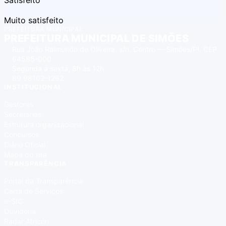
Satisfeito
Muito satisfeito
PREFEITURA MUNICIPAL
PREFEITURA MUNICIPAL DE SIMÕES
Rua João Raimundo de Oliveira, s/n, Centro — Simões/PI, CEP
64585-000
Segunda a sexta, 8h às 12h
89 98102-1262
INSTITUCIONAL
Gestores
Secretarias
Estrutura organizacional
Concursos
Diário Oficial
Mapa do site
TRANSPARÊNCIA
Portal da Transparência
Carta de Serviços
e-SIC
Ouvidoria
Radar Atricon